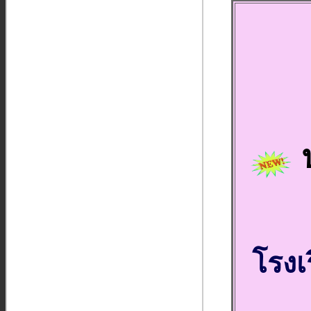
ป
โรงเ