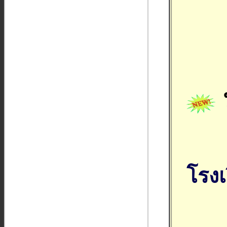
ป
โรงเ