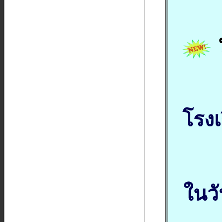
ป
โรงเ
ในวั