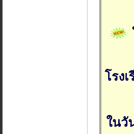
ป
โรงเ
ในวั