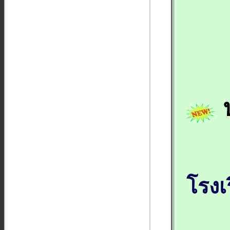
ป
โรงเ