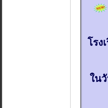
โรงเ
ในวั