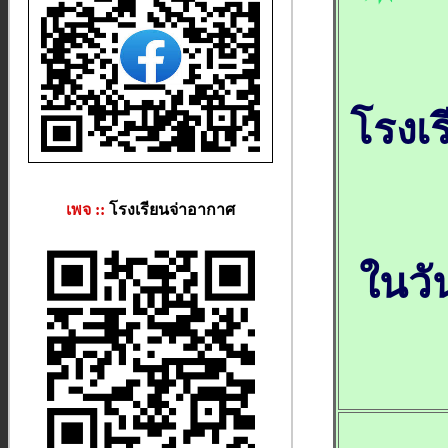
โรงเ
เพจ ::
โรงเรียนจ่าอากาศ
ในวั