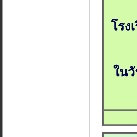
โรงเ
ในวั