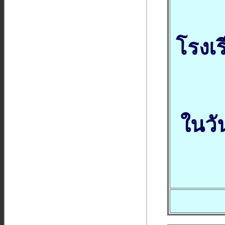
โรงเ
ในวั